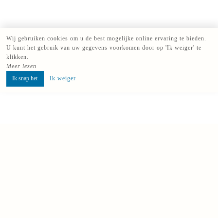
Wij gebruiken cookies om u de best mogelijke online ervaring te bieden.
U kunt het gebruik van uw gegevens voorkomen door op 'Ik weiger' te
klikken.
Meer lezen
Ik snap het
Ik weiger
Reserveer
Hotel-Restaurant Les Essarts!
Welkom in Valloire
VERKENNEN